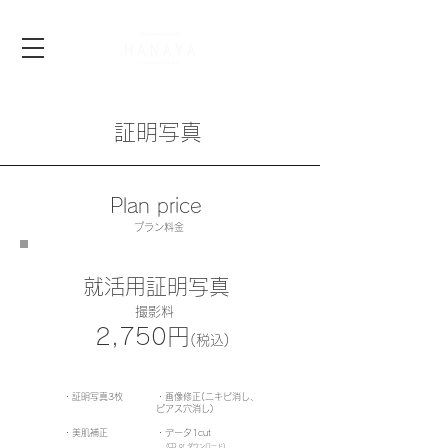
証明写真
Plan price
プラン料金
就活用証明写真
撮影料
2,750円
(税込)
・証明写真3枚
・画像修正(ニキビ消し、
ピアス穴消し)
・美肌補正
・データ1cut
(CD or ダウンロード)